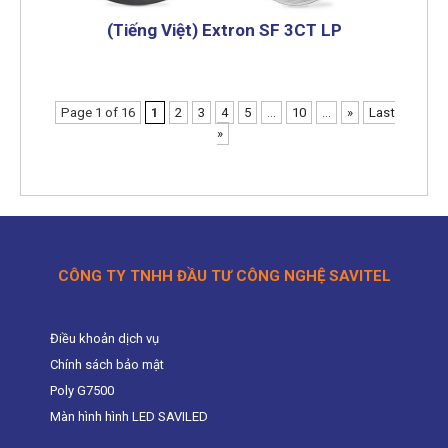
(Tiếng Việt) Extron SF 3CT LP
Page 1 of 16
1
2
3
4
5
...
10
...
»
Last
»
CÔNG TY TNHH ĐẦU TƯ CÔNG NGHỆ SAVITEL
Điều khoản dịch vụ
Chính sách bảo mật
Poly G7500
Màn hình hình LED SAVILED