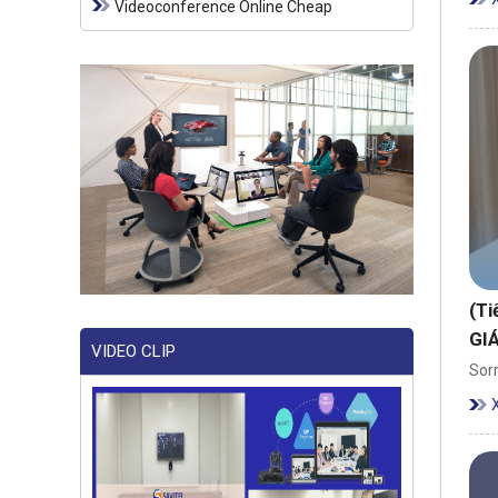
Videoconference Online Cheap
(T
GI
VIDEO CLIP
Sorr