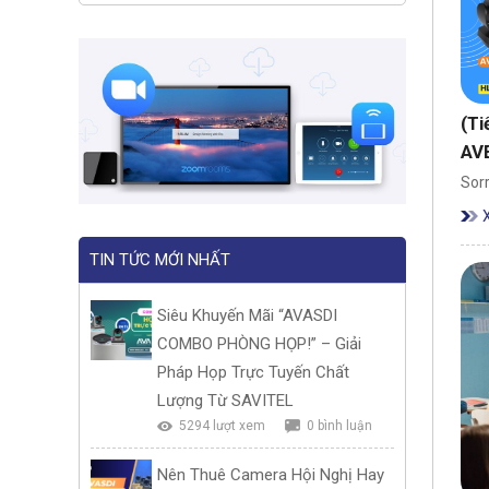
(T
AV
Sorr
TIN TỨC MỚI NHẤT
Siêu Khuyến Mãi “AVASDI
COMBO PHÒNG HỌP!” – Giải
Pháp Họp Trực Tuyến Chất
Lượng Từ SAVITEL
5294 lượt xem
0 bình luận
Nên Thuê Camera Hội Nghị Hay