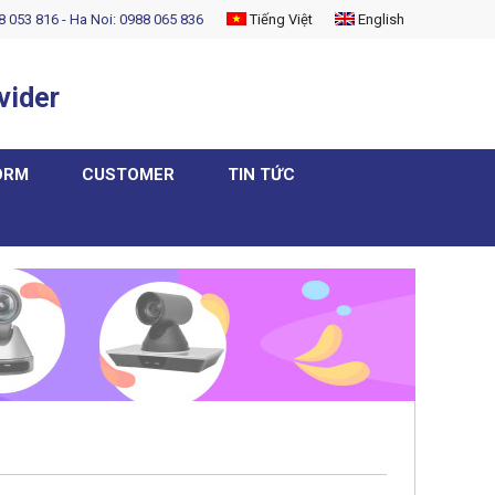
8 053 816 - Ha Noi: 0988 065 836
Tiếng Việt
English
vider
ORM
CUSTOMER
TIN TỨC