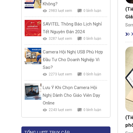
Không?
(Ti
2983 lượt xem
0 bình luận
Gi
SAVITEL Thông Báo Lịch Nghỉ
Sorr
Tết Nguyên Đán 2024
3287 lượt xem
0 bình luận
Camera Hội Nghị USB Phù Hợp
Đầu Tư Cho Doanh Nghiệp Vì
Sao?
2273 lượt xem
0 bình luận
Lưu Ý Khi Chọn Camera Hội
Nghị Dành Cho Giáo Viên Dạy
Online
2243 lượt xem
0 bình luận
(Ti
phò
TỔNG LƯỢT TRUY CẬP