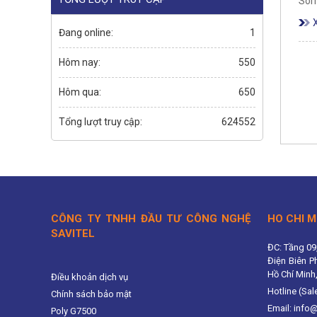
Sorr
Đang online:
1
Hôm nay:
550
Hôm qua:
650
Tổng lượt truy cập:
624552
CÔNG TY TNHH ĐẦU TƯ CÔNG NGHỆ
HO CHI M
SAVITEL
ĐC: Tầng 09
Điện Biên P
Hồ Chí Minh
Điều khoản dịch vụ
Hotline (Sal
Chính sách bảo mật
Email: info
Poly G7500