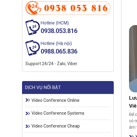
Hotline (HCM)
0938.053.816
Hotline (Hà nội)
0988.065.836
Support 24/24 - Zalo, Viber
DỊCH VỤ NỔI BẬT
Lưu
Video Conference Online
Viê
Video Conference Systems
Để c
có m
Video Conference Cheap
âm 