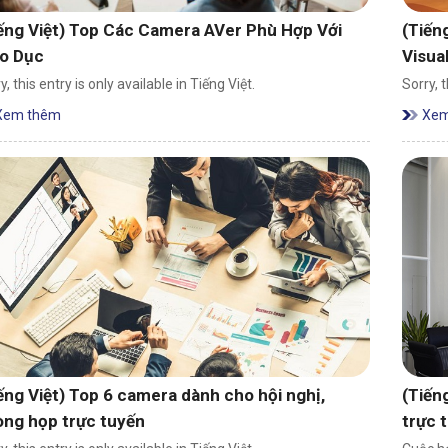
ếng Việt) Top Các Camera AVer Phù Hợp Với
(Tiến
áo Dục
Visua
y, this entry is only available in Tiếng Việt.
Sorry, t
Xem thêm
Xem
ếng Việt) Top 6 camera dành cho hội nghị,
(Tiến
ng họp trực tuyến
trực 