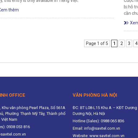
y, this entry is only available in Tiếng Việt.
Cuộc họ
bị hỗ t
Xem thêm
cần ch
Xem
Page 1 of 5
1
2
3
4
INH OFFICE
VĂN PHÒNG HÀ NỘI
, Khu văn phòng Pearl Plaza, Số 561A
ĐC: BT L08-L15 Khu A – KĐT Dương 
hủ, Phường Thạnh Mỹ Tây, Thành phố
Dương Nội, Hà Nội
, Việt Nam
Hotline (Sales): 0988 065 836
es): 0938 053 816
Email: info@savitel.com.vn
@savitel.com.vn
Website: www.savitel.com.vn