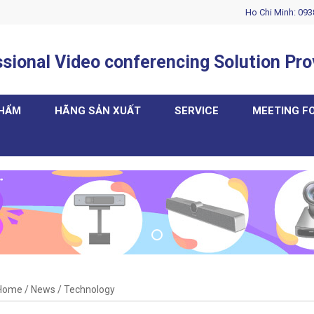
Ho Chi Minh: 093
sional Video conferencing Solution Pro
PHẨM
HÃNG SẢN XUẤT
SERVICE
MEETING F
Home
/
News
/
Technology