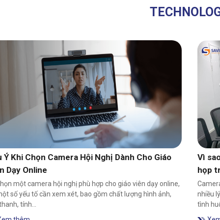
TECHNOLO
 Ý Khi Chọn Camera Hội Nghị Dành Cho Giáo
Vì sa
n Dạy Online
họp t
họn một camera hội nghị phù hợp cho giáo viên dạy online,
Camera
ột số yếu tố cần xem xét, bao gồm chất lượng hình ảnh,
nhiều l
thanh, tính…
tình hu
Xem thêm
Xem