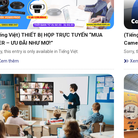
iếng Việt) THIẾT BỊ HỌP TRỰC TUYẾN “MUA
(Tiến
ER – ƯU ĐÃI NHƯ MƠ!”
Came
y, this entry is only available in Tiếng Việt.
Sorry, t
Xem thêm
Xem