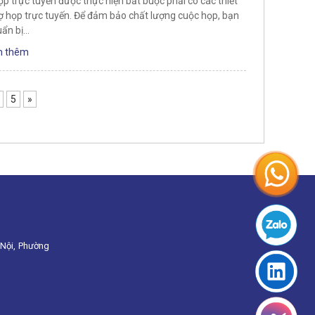
p trực tuyến được thực hiện bắt buộc phải có các thiết
rợ họp trực tuyến. Để đảm bảo chất lượng cuộc họp, bạn
uẩn bị…
 thêm
5
»
Nội, Phường