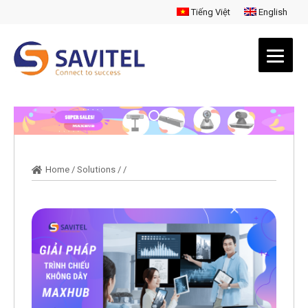
Tiếng Việt
English
Home
/
Solutions
/
/