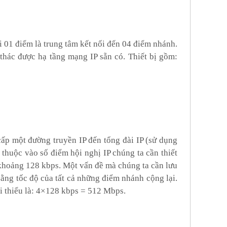
ới 01 điểm là trung tâm kết nối đến 04 điểm nhánh.
i thác được hạ tầng mạng IP sẵn có. Thiết bị gồm:
cấp một đường truyền IP đến tổng đài IP (sử dụng
 thuộc vào số điểm hội nghị IP chúng ta cần thiết
 khoảng 128 kbps. Một vấn đề mà chúng ta cần lưu
 bằng tốc độ của tất cả những điểm nhánh cộng lại.
ối thiểu là: 4×128 kbps = 512 Mbps.