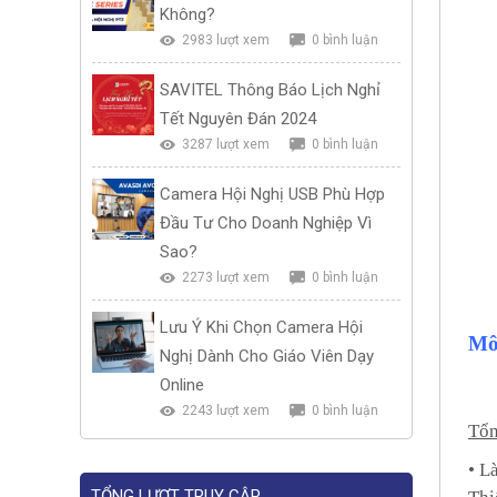
Không?
2983 lượt xem
0 bình luận
SAVITEL Thông Báo Lịch Nghỉ
Tết Nguyên Đán 2024
3287 lượt xem
0 bình luận
Camera Hội Nghị USB Phù Hợp
Đầu Tư Cho Doanh Nghiệp Vì
Sao?
2273 lượt xem
0 bình luận
Lưu Ý Khi Chọn Camera Hội
Mô 
Nghị Dành Cho Giáo Viên Dạy
Online
2243 lượt xem
0 bình luận
Tổn
• L
TỔNG LƯỢT TRUY CẬP