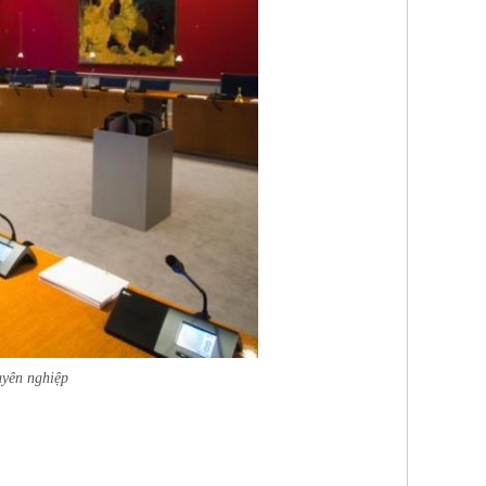
uyên nghiệp