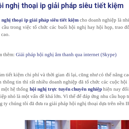
i nghị thoại ip giải pháp siêu tiết kiệm
 nghị thoại ip giải pháp siêu tiết kiệm
cho doanh nghiệp là nhữ
 cầu trong việc tổ chức các buổi hội nghị hay hội họp, trao đổ
 cao.
m thêm:
Giải pháp hội nghị âm thanh qua internet (Skype)
m tiết kiệm chi phí và thời gian đi lại, cũng như có thể nâng c
n thông tin thì rất nhiều doanh nghiệp đã tổ chức các cuộc hội 
 một hệ thống
hội nghị trực tuyến chuyên nghiệp
hiện nay đối
iệp nhỏ là một vấn đề khá lớn. Vì thế để đáp ứng nhu cầu họp t
g ty chúng tôi đã đưa ra giải pháp hội nghị thoại dựa trên nền IP