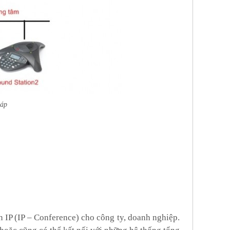
háp
ền IP (IP – Conference) cho công ty, doanh nghiệp.