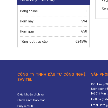
• G
Xem
Đang online:
1
Hôm nay:
594
Hôm qua:
650
Tổng lượt truy cập:
624596
CÔNG TY TNHH ĐẦU TƯ CÔNG NGHỆ
VĂN PHÒ
SAVITEL
ĐC: Tầng 09
Điện Biên P
Hồ Chí Minh
Điều khoản dịch vụ
Hotline (Sal
Chính sách bảo mật
Email: info
Poly G7500