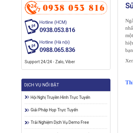
Sử
Ngà
Hotline (HCM)
nhấ
0938.053.816
một
Hotline (Hà nội)
hiệ
0988.065.836
bạn
Xe
Support 24/24 - Zalo, Viber
Thi
DỊCH VỤ NỔI BẬT
Hội Nghị Truyền Hình Trực Tuyến
Giải Pháp Họp Trực Tuyến
Trải Nghiệm Dịch Vụ Demo Free