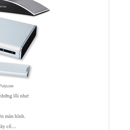
 Polycom
những lỗi như:
ên màn hình.
 gãy cổ…