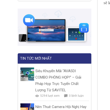
sẽ 
TIN TỨC MỚI NHẤT
Siêu Khuyến Mãi “AVASDI
COMBO PHÒNG HỌP!” – Giải
Pháp Họp Trực Tuyến Chất
Lượng Từ SAVITEL
5294 lượt xem
0 bình luận
Nên Thuê Camera Hội Nghị Hay