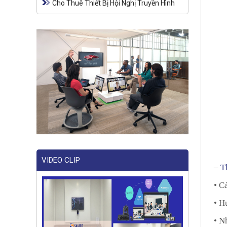
Cho Thuê Thiết Bị Hội Nghị Truyền Hình
VIDEO CLIP
–
T
• C
• H
• N