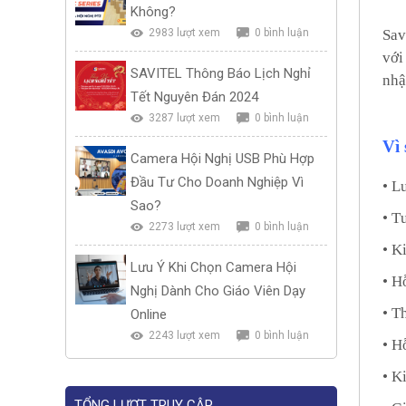
Không?
2983 lượt xem
0 bình luận
Sav
với
SAVITEL Thông Báo Lịch Nghỉ
nhậ
Tết Nguyên Đán 2024
3287 lượt xem
0 bình luận
Vì 
Camera Hội Nghị USB Phù Hợp
Đầu Tư Cho Doanh Nghiệp Vì
• L
Sao?
• T
2273 lượt xem
0 bình luận
• K
Lưu Ý Khi Chọn Camera Hội
• H
Nghị Dành Cho Giáo Viên Dạy
• T
Online
2243 lượt xem
0 bình luận
• H
• K
TỔNG LƯỢT TRUY CẬP