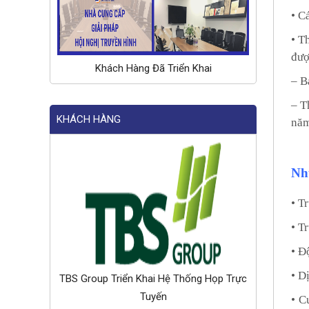
• C
• T
đượ
Khách Hàng Đã Triển Khai
– B
– T
KHÁCH HÀNG
năm
Nhữ
• T
• T
• Đ
• D
TBS Group Triển Khai Hệ Thống Họp Trực
Tuyến
• C