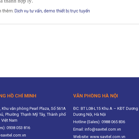
iá thành hợp lý.
 thêm:
Dịch vụ tư vấn, demo thiết bị trực tuyến
NG HỒ CHÍ MINH
VĂN PHÒNG HÀ NỘI
, Khu văn phòng Pearl Plaza, Số 561A
ĐC: BT L08-L15 Khu A – KĐT Dương 
hủ, Phường Thạnh Mỹ Tây, Thành phố
Dương Nội, Hà Nội
, Việt Nam
Hotline (Sales): 0988 065 836
es): 0938 053 816
Email: info@savitel.com.vn
@savitel.com.vn
Website: www.savitel.com.vn