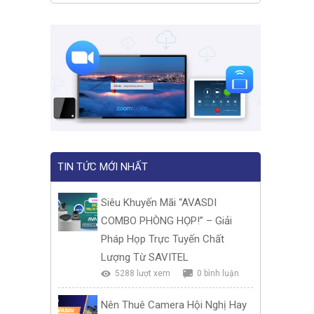
TIN TỨC MỚI NHẤT
Siêu Khuyến Mãi “AVASDI
COMBO PHÒNG HỌP!” – Giải
Pháp Họp Trực Tuyến Chất
Lượng Từ SAVITEL
5288 lượt xem
0 bình luận
Nên Thuê Camera Hội Nghị Hay