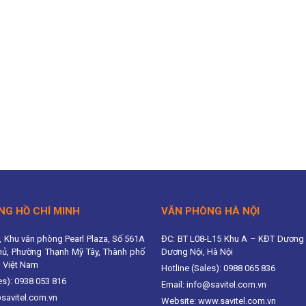
NG HỒ CHÍ MINH
VĂN PHÒNG HÀ NỘI
, Khu văn phòng Pearl Plaza, Số 561A
ĐC: BT L08-L15 Khu A – KĐT Dương 
hủ, Phường Thạnh Mỹ Tây, Thành phố
Dương Nội, Hà Nội
, Việt Nam
Hotline (Sales): 0988 065 836
es): 0938 053 816
Email: info@savitel.com.vn
@savitel.com.vn
Website: www.savitel.com.vn