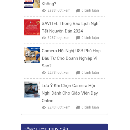
Không?
2983 lượt xem
0 bình luận
SAVITEL Thông Báo Lịch Nghỉ
Tết Nguyên Đán 2024
3287 lượt xem
0 bình luận
Camera Hội Nghị USB Phù Hợp
Đầu Tư Cho Doanh Nghiệp Vì
Sao?
2273 lượt xem
0 bình luận
Lưu Ý Khi Chọn Camera Hội
Nghị Dành Cho Giáo Viên Dạy
Online
2243 lượt xem
0 bình luận
TỔNG LƯỢT TRUY CẬP