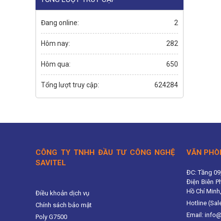
Đang online:
2
Hôm nay:
282
Hôm qua:
650
Tổng lượt truy cập:
624284
CÔNG TY TNHH ĐẦU TƯ CÔNG NGHỆ
VĂN PHÒ
SAVITEL
ĐC: Tầng 09
Điện Biên P
Hồ Chí Minh
Điều khoản dịch vụ
Hotline (Sal
Chính sách bảo mật
Email: info
Poly G7500