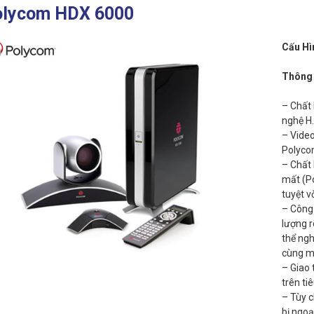
olycom HDX 6000
Cấu Hì
Thông 
– Chất
nghệ H.
– Vide
Polycom
– Chất 
mất (P
tuyệt v
– Công
lượng r
thể ngh
cùng mộ
– Giao 
trên t
– Tùy c
bị ngoạ