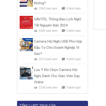
Không?
2982 lượt xem
0 bình luận
SAVITEL Thông Báo Lịch Nghỉ
Tết Nguyên Đán 2024
3286 lượt xem
0 bình luận
Camera Hội Nghị USB Phù Hợp
Đầu Tư Cho Doanh Nghiệp Vì
Sao?
2273 lượt xem
0 bình luận
Lưu Ý Khi Chọn Camera Hội
Nghị Dành Cho Giáo Viên Dạy
Online
2243 lượt xem
0 bình luận
TỔNG LƯỢT TRUY CẬP