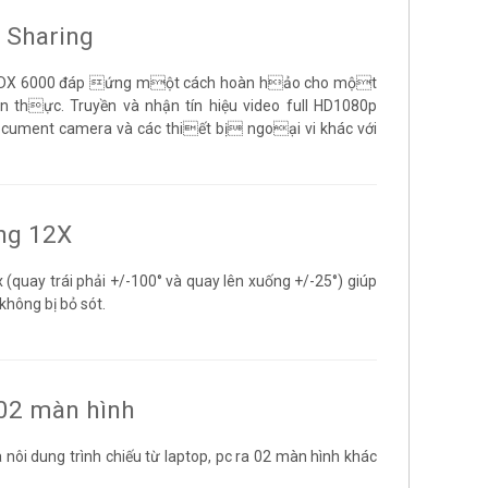
 Sharing
0p, HDX 6000 đáp ứng một cách hoàn hảo cho một
 thực. Truyền và nhận tín hiệu video full HD1080p
document camera và các thiết bị ngoại vi khác với
ng 12X
quay trái phải +/-100° và quay lên xuống +/-25°) giúp
không bị bỏ sót.
 02 màn hình
 nôi dung trình chiếu từ laptop, pc ra 02 màn hình khác