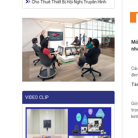
Cho Thuê Thiết Bị Hội Nghị Truyền Hình
Mở
nh
Cải
đem
Tăn
VIDEO CLIP
Giờ
tro
kin