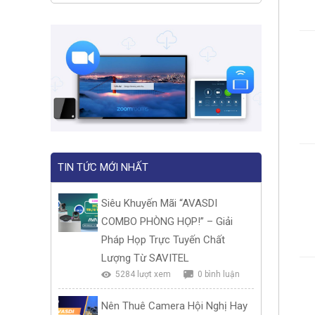
TIN TỨC MỚI NHẤT
Siêu Khuyến Mãi “AVASDI
COMBO PHÒNG HỌP!” – Giải
Pháp Họp Trực Tuyến Chất
Lượng Từ SAVITEL
5284 lượt xem
0 bình luận
Nên Thuê Camera Hội Nghị Hay