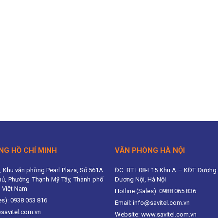
NG HỒ CHÍ MINH
VĂN PHÒNG HÀ NỘI
, Khu văn phòng Pearl Plaza, Số 561A
ĐC: BT L08-L15 Khu A – KĐT Dương 
hủ, Phường Thạnh Mỹ Tây, Thành phố
Dương Nội, Hà Nội
, Việt Nam
Hotline (Sales): 0988 065 836
es): 0938 053 816
Email: info@savitel.com.vn
@savitel.com.vn
Website: www.savitel.com.vn