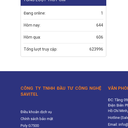
Đang online:
1
Hôm nay:
644
Hôm qua:
606
Tổng lượt truy cập:
623996
CÔNG TY TNHH ĐẦU TƯ CÔNG NGHỆ
VĂN PHÒ
SAVITEL
ĐC: Tầng 09
Điện Biên P
Hồ Chí Minh
Điều khoản dịch vụ
Hotline (Sal
Chính sách bảo mật
Email: info
Poly G7500