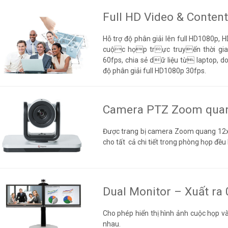
Full HD Video & Content
Hỗ trợ độ phân giải lên full HD108
cuộc họp trực truyến thời gian
60fps, chia sẻ dữ liệu từ laptop, 
độ phân giải full HD1080p 30fps.
Camera PTZ Zoom qua
Được trang bị camera Zoom quang 12x (
cho tất cả chi tiết trong phòng họp đều 
Dual Monitor – Xuất ra
Cho phép hiển thị hình ảnh cuộc họp và
nhau.