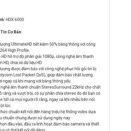
nh:
HDX 6000
Tin Cơ Bản:
 lượng UltimateHD tiết kiệm 50% băng thông với công
264 High Profile.
o HD hỗ trợ độ phân giải 1080p, công nghệ âm thanh
 HD, chia sẻ dữ liệu HD.
lượng được đảm bảo với công nghệ phục hồi gói tin bị
olycom Lost Packet QoS), giúp đảm bảo chất lượng
ời ngay cả khi mạng với băng thông yếu.
 nghệ âm thanh chuẩn StereoSurround 22kHz cho chất
õ ràng và vượt trội, có sự phân chia stereo do đó bạn có
e tất cả mọi người rõ ràng, ngay cả khi nhiều bên nói
t lúc.
thức chuẩn kết nối đến hàng triệu hệ thống video dựa
iêu chuẩn chung được sử dụng ngày nay.
họn đầu vào, đầu ra linh hoạt đảm bảo camera và thiết
i vi có thể kết nối dễ dàng.