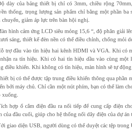
ộ dày của bảng thiết bị chỉ có 3mm, chiều rộng 70mm,
yền thống, trọng lượng sản phẩm chỉ bằng một phần ba 
 chuyển, giảm áp lực trên bàn hội nghị.
àn hình cảm ứng LCD siêu mỏng 15,6 “, độ phân giải lên 
tươi sáng, thiết kế đèn nền có thể điều chỉnh, chống mỏi d
ỗ trợ đầu vào tín hiệu hai kênh HDMI và VGA. Khi có mộ
 nhận ra tín hiệu. Khi có hai tín hiệu dầu vào cùng một
g điều khiển. Khi không có tín hiệu, màn hình sẽ tự động
hiết bị có thể được tập trung điều khiển thông qua phần 
ển bởi máy chủ. Chỉ cần một nút phím, bạn có thể làm cho 
p xuống.
ích hợp ổ cắm điện đầu ra nối tiếp để cung cấp điện cho
n của đầu cuối, giúp cho hệ thống nối dây điện của dự á
ới giao diện USB, người dùng có thể duyệt các tệp trong U