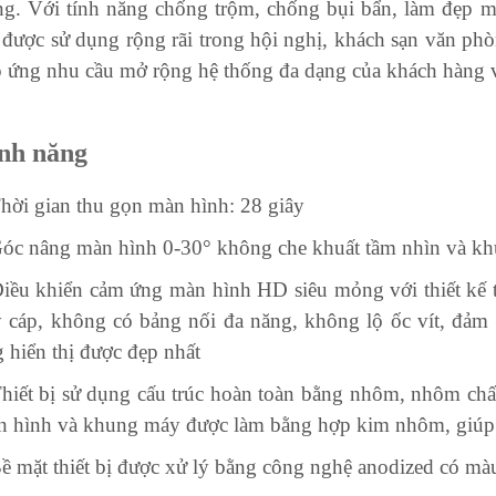
g. Với tính năng chống trộm, chống bụi bẩn, làm đẹp m
 được sử dụng rộng rãi trong hội nghị, khách sạn văn phò
 ứng nhu cầu mở rộng hệ thống đa dạng của khách hàng 
nh năng
hời gian thu gọn màn hình: 28 giây
óc nâng màn hình 0-30° không che khuất tầm nhìn và k
iều khiển cảm ứng màn hình HD siêu mỏng với thiết kế 
 cáp, không có bảng nối đa năng, không lộ ốc vít, đảm
 hiển thị được đẹp nhất
hiết bị sử dụng cấu trúc hoàn toàn bằng nhôm, nhôm ch
 hình và khung máy được làm bằng hợp kim nhôm, giúp thi
ề mặt thiết bị được xử lý bằng công nghệ anodized có màu