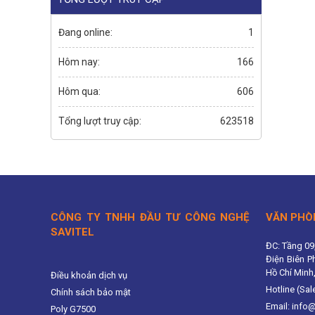
Đang online:
1
Hôm nay:
166
Hôm qua:
606
Tổng lượt truy cập:
623518
CÔNG TY TNHH ĐẦU TƯ CÔNG NGHỆ
VĂN PHÒ
SAVITEL
ĐC: Tầng 09
Điện Biên P
Hồ Chí Minh
Điều khoản dịch vụ
Hotline (Sal
Chính sách bảo mật
Email: info
Poly G7500