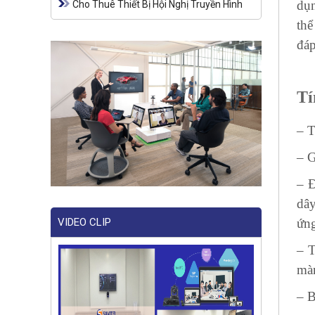
dụn
Cho Thuê Thiết Bị Hội Nghị Truyền Hình
thể
đáp
Tí
– T
– G
– Đ
dây
ứng
VIDEO CLIP
– T
màn
– B