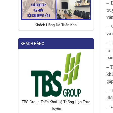
– Đ
tru
vận
Khách Hàng Đã Triển Khai
– M
và 
– H
KHÁCH HÀNG
tôi
bản
– T
khi
gậ
– T
điệ
TBS Group Triển Khai Hệ Thống Họp Trực
– V
Tuyến