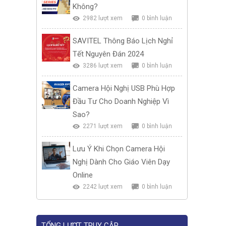
Không?
2982 lượt xem
0 bình luận
SAVITEL Thông Báo Lịch Nghỉ
Tết Nguyên Đán 2024
3286 lượt xem
0 bình luận
Camera Hội Nghị USB Phù Hợp
Đầu Tư Cho Doanh Nghiệp Vì
Sao?
2271 lượt xem
0 bình luận
Lưu Ý Khi Chọn Camera Hội
Nghị Dành Cho Giáo Viên Dạy
Online
2242 lượt xem
0 bình luận
TỔNG LƯỢT TRUY CẬP