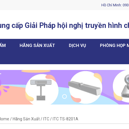
Hồ Chí Minh: 093
ng cấp Giải Pháp hội nghị truyền hình 
HẨM
HÃNG SẢN XUẤT
DỊCH VỤ
PHÒNG HỌP 
Home
/
Hãng Sản Xuất
/
ITC
/
ITC TS-8201A