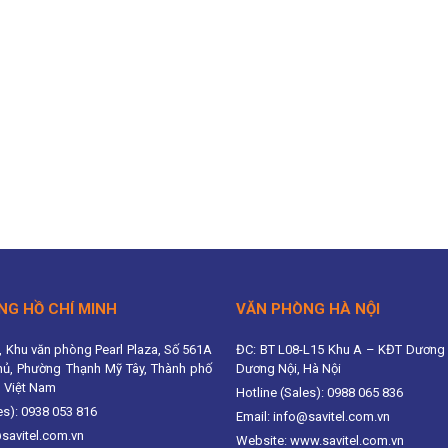
NG HỒ CHÍ MINH
VĂN PHÒNG HÀ NỘI
, Khu văn phòng Pearl Plaza, Số 561A
ĐC: BT L08-L15 Khu A – KĐT Dương 
hủ, Phường Thạnh Mỹ Tây, Thành phố
Dương Nội, Hà Nội
, Việt Nam
Hotline (Sales): 0988 065 836
es): 0938 053 816
Email: info@savitel.com.vn
@savitel.com.vn
Website: www.savitel.com.vn