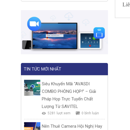
Liê
TIN TỨC MỚI NHẤT
Siêu Khuyến Mãi “AVASDI
COMBO PHÒNG HỌP!” – Giải
Pháp Họp Trực Tuyến Chất
Lượng Từ SAVITEL
5281 lượt xem
0 bình luận
Nên Thuê Camera Hội Nghị Hay